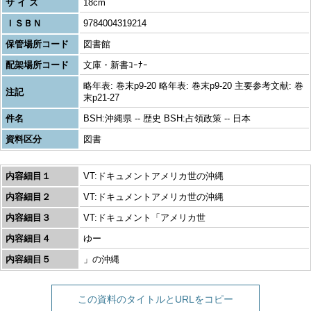
サ イ ズ
18cm
ＩＳＢＮ
9784004319214
保管場所コード
図書館
配架場所コード
文庫・新書ｺｰﾅｰ
略年表: 巻末p9-20 略年表: 巻末p9-20 主要参考文献: 巻
注記
末p21-27
件名
BSH:沖縄県 -- 歴史 BSH:占領政策 -- 日本
資料区分
図書
内容細目１
VT:ドキュメントアメリカ世の沖縄
内容細目２
VT:ドキュメントアメリカ世の沖縄
内容細目３
VT:ドキュメント「アメリカ世
内容細目４
ゆー
内容細目５
」の沖縄
この資料のタイトルとURLをコピー