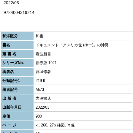
2022/03
9784004319214
和洋区分
和書
書名
ドキュメント「アメリカ世 (ゆー)」の沖縄
叢 書 名
岩波新書
シリーズNo.
新赤版 1921
著者名
宮城修著
分類記号1
219.9
著者記号
Mi73
出 版 者
岩波書店
出版年月日
2022/03
定価
980
ペ ー ジ
xi, 260, 27p 挿図, 肖像