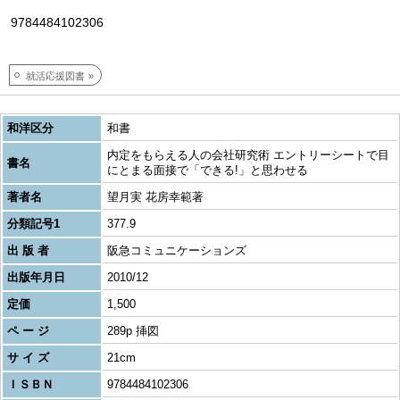
9784484102306
就活応援図書
和洋区分
和書
内定をもらえる人の会社研究術 エントリーシートで目
書名
にとまる面接で「できる!」と思わせる
著者名
望月実 花房幸範著
分類記号1
377.9
出 版 者
阪急コミュニケーションズ
出版年月日
2010/12
定価
1,500
ペ ー ジ
289p 挿図
サ イ ズ
21cm
ＩＳＢＮ
9784484102306