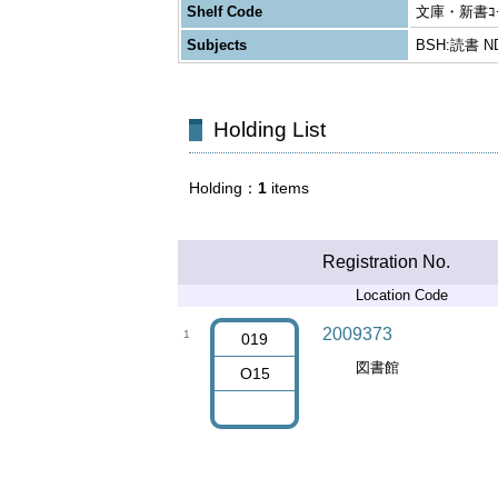
Shelf Code
文庫・新書ｺｰ
Subjects
BSH:読書 N
Holding List
Holding
1
items
Registration No.
Location Code
2009373
1
019
図書館
O15