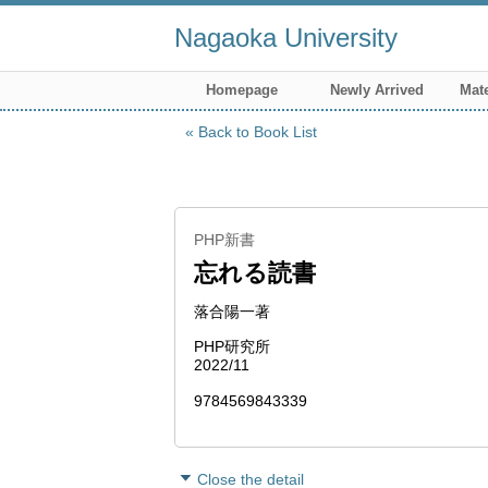
Nagaoka University
Homepage
Newly Arrived
Mate
Back to Book List
PHP新書
忘れる読書
落合陽一著
PHP研究所
2022/11
9784569843339
Close the detail