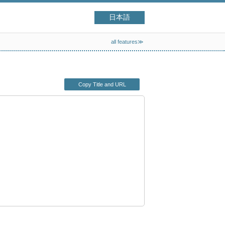
日本語
all features≫
Copy Title and URL