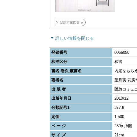
就活応援図書
詳しい情報を閉じる
登録番号
0066050
和洋区分
和書
書名,巻次,叢書名
内定をもら
著者名
望月実 花房
出 版 者
阪急コミュ
出版年月日
2010/12
分類記号1
377.9
定価
1,500
ペ ー ジ
289p 挿図
サ イ ズ
21cm