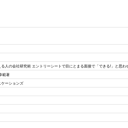
える人の会社研究術 エントリーシートで目にとまる面接で「できる!」と思わ
幸範著
ニケーションズ