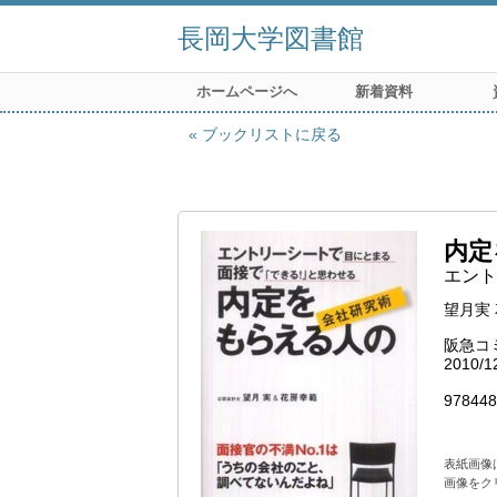
長岡大学図書館
ホームページへ
新着資料
ブックリストに戻る
内定
エント
望月実
阪急コ
2010/1
978448
表紙画像
画像をク