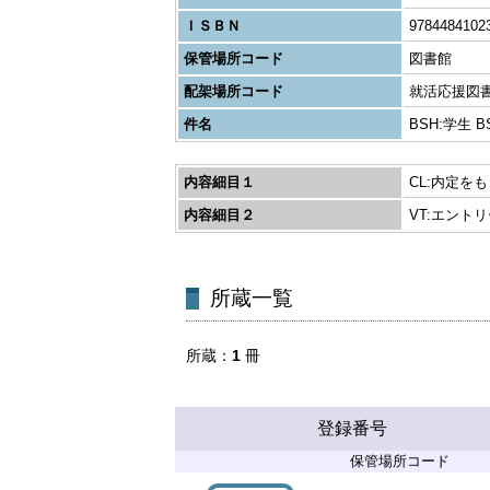
ＩＳＢＮ
9784484102
保管場所コード
図書館
配架場所コード
就活応援図
件名
BSH:学生 
内容細目１
CL:内定を
内容細目２
VT:エン
所蔵一覧
所蔵
1
冊
登録番号
保管場所コード