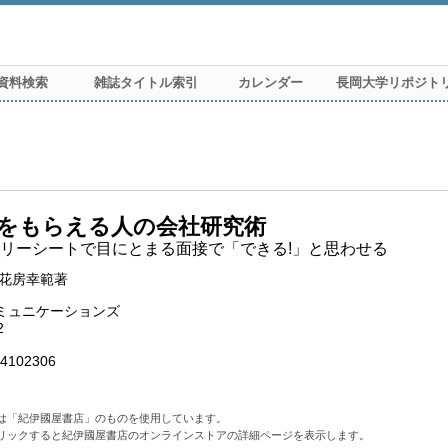
資料検索
雑誌タイトル索引
カレンダー
長岡大学リポジト
をもらえる人の会社研究術
リーシートで目にとまる面接で「できる!」と思わせる
 花房幸範著
ミュニケーションズ
2
4102306
は「紀伊國屋書店」のものを使用しています。
リックすると紀伊國屋書店のオンラインストアの詳細ページを表示します。