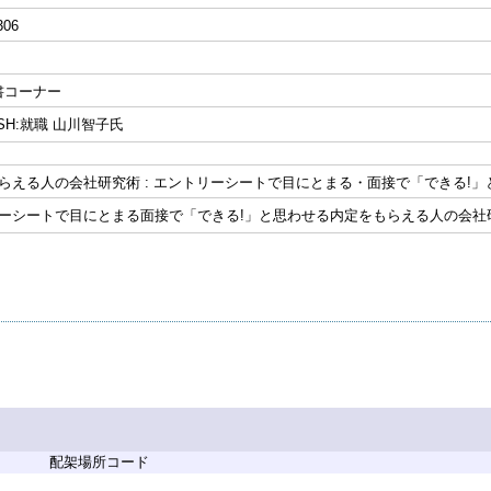
306
書コーナー
BSH:就職 山川智子氏
もらえる人の会社研究術 : エントリーシートで目にとまる・面接で「できる!
トリーシートで目にとまる面接で「できる!」と思わせる内定をもらえる人の会社
配架場所コード