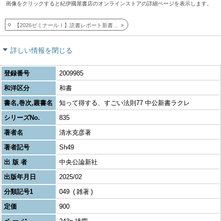
画像をクリックすると紀伊國屋書店のオンラインストアの詳細ページを表示します。
【2026ゼミナールⅠ】読書レポート新書リスト
詳しい情報を閉じる
登録番号
2009985
和洋区分
和書
書名,巻次,叢書名
知って得する、すごい法則77 中公新書ラクレ
シリーズNo.
835
著者名
清水克彦著
著者記号
Sh49
出 版 者
中央公論新社
出版年月日
2025/02
分類記号1
049
雑著
定価
900