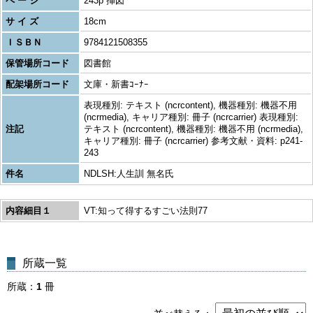
ペ ー ジ
243p 挿図
サ イ ズ
18cm
ＩＳＢＮ
9784121508355
保管場所コード
図書館
配架場所コード
文庫・新書ｺｰﾅｰ
表現種別: テキスト (ncrcontent), 機器種別: 機器不用
(ncrmedia), キャリア種別: 冊子 (ncrcarrier) 表現種別:
注記
テキスト (ncrcontent), 機器種別: 機器不用 (ncrmedia),
キャリア種別: 冊子 (ncrcarrier) 参考文献・資料: p241-
243
件名
NDLSH:人生訓 無名氏
内容細目１
VT:知って得するすごい法則77
所蔵一覧
所蔵
1
冊