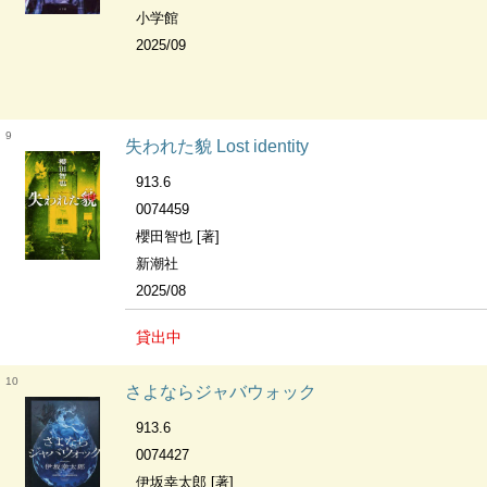
小学館
2025/09
9
失われた貌 Lost identity
913.6
0074459
櫻田智也 [著]
新潮社
2025/08
貸出中
10
さよならジャバウォック
913.6
0074427
伊坂幸太郎 [著]