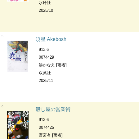
水鈴社
2025/10
5
暁星 Akeboshi
913.6
0074429
湊かなえ [著者]
双葉社
2025/11
6
殺し屋の営業術
913.6
0074425
野宮有 [著者]