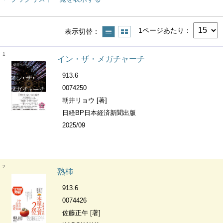
1ページあたり
表示切替
1
イン・ザ・メガチャーチ
913.6
0074250
朝井リョウ [著]
日経BP日本経済新聞出版
2025/09
2
熟柿
913.6
0074426
佐藤正午 [著]