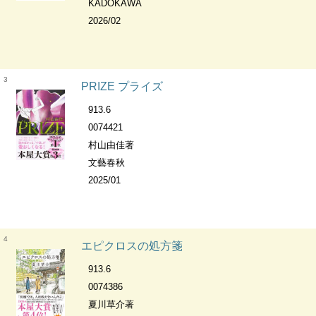
KADOKAWA
2026/02
3
PRIZE プライズ
913.6
0074421
村山由佳著
文藝春秋
2025/01
4
エピクロスの処方箋
913.6
0074386
夏川草介著