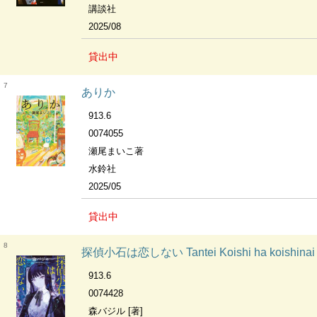
講談社
2025/08
貸出中
7
ありか
913.6
0074055
瀬尾まいこ著
水鈴社
2025/05
貸出中
8
探偵小石は恋しない Tantei Koishi ha koishinai
913.6
0074428
森バジル [著]