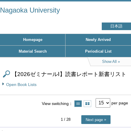
Nagaoka University
日本語
Homepage
Newly Arrived
Material Search
Periodical List
Show All
【2026ゼミナールⅠ】読書レポート新書リスト
Open Book Lists
per page
View switching
1
/ 28
Next page