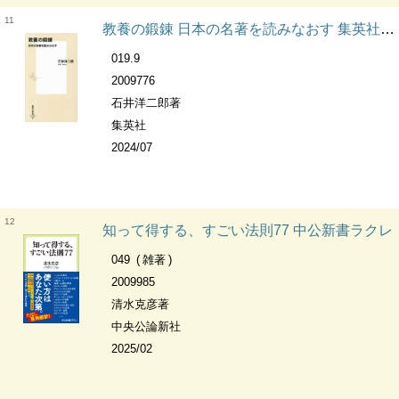
11
教養の鍛錬 日本の名著を読みなおす 集英社新書
019.9
2009776
石井洋二郎著
集英社
2024/07
12
知って得する、すごい法則77 中公新書ラクレ
049
雑著
2009985
清水克彦著
中央公論新社
2025/02