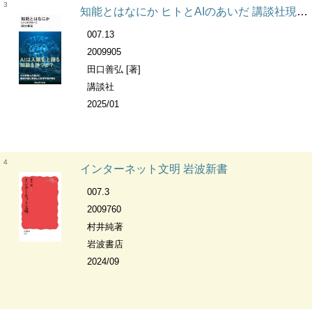
3
知能とはなにか ヒトとAIのあいだ 講談社現代新書
007.13
2009905
田口善弘 [著]
講談社
2025/01
4
インターネット文明 岩波新書
007.3
2009760
村井純著
岩波書店
2024/09