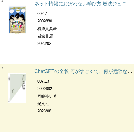
1
ネット情報におぼれない学び方 岩波ジュニア新書
002.7
2009880
梅澤貴典著
岩波書店
2023/02
2
ChatGPTの全貌 何がすごくて、何が危険なのか? 光文社新書
007.13
2009662
岡嶋裕史著
光文社
2023/08