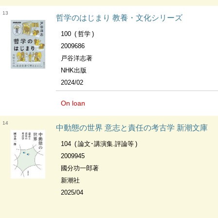
13
哲学のはじまり 教養・文化シリーズ
100
哲学
2009686
戸谷洋志著
NHK出版
2024/02
On loan
14
中動態の世界 意志と責任の考古学 新潮文庫
104
論文･講演集.評論等
2009945
國分功一郎著
新潮社
2025/04