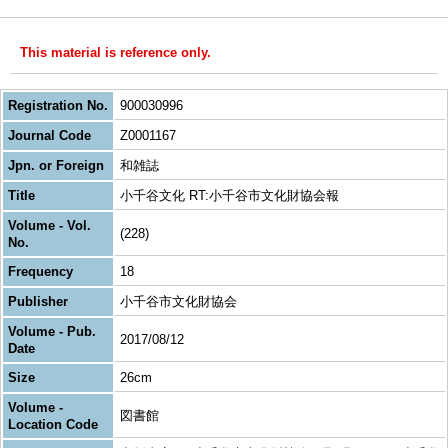
This material is reference only.
Registration No.
900030996
Journal Code
Z0001167
Jpn. or Foreign
和雑誌
Title
小千谷文化 RT:小千谷市文化財協会報
Volume - Vol.
(228)
No.
Frequency
18
Publisher
小千谷市文化財協会
Volume - Pub.
2017/08/12
Date
Size
26cm
Volume -
図書館
Location Code