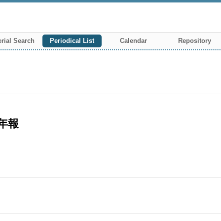
rial Search
Periodical List
Calendar
Repository
年報