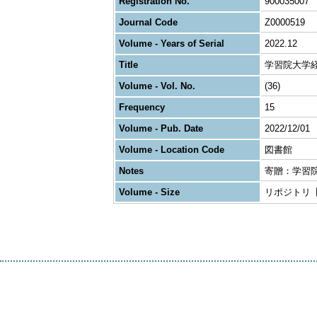
Registration No.
900035007
Journal Code
Z0000519
Volume - Years of Serial
2022.12
Title
学習院大学
Volume - Vol. No.
(36)
Frequency
15
Volume - Pub. Date
2022/12/01
Volume - Location Code
図書館
Notes
寄贈：学習
Volume - Size
リポジトリ【https