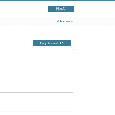
日本語
all features≫
Copy Title and URL