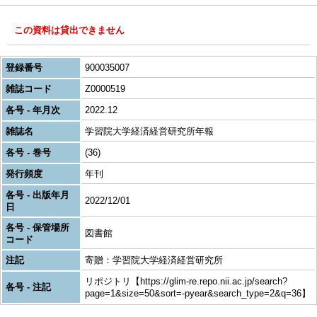
この資料は貸出できません
登録番号
900035007
雑誌コード
Z0000519
各号 - 年月次
2022.12
雑誌名
学習院大学経済経営研究所年報
各号 - 巻号
(36)
発行頻度
年刊
各号 - 出版年月
2022/12/01
日
各号 - 保管場所
図書館
コード
注記
寄贈：学習院大学経済経営研究所
リポジトリ【https://glim-re.repo.nii.ac.jp/search?
各号 - 注記
page=1&size=50&sort=-pyear&search_type=2&q=36】