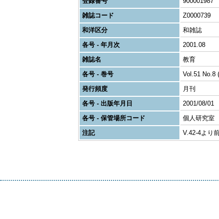
登録番号
900001987
雑誌コード
Z0000739
和洋区分
和雑誌
各号 - 年月次
2001.08
雑誌名
教育
各号 - 巻号
Vol.51 No.8 
発行頻度
月刊
各号 - 出版年月日
2001/08/01
各号 - 保管場所コード
個人研究室
注記
V.42-4よ