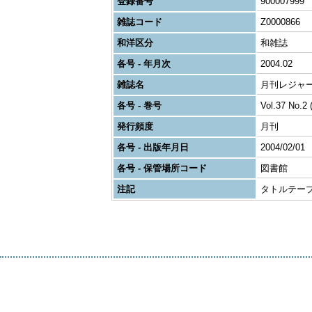
登録番号
900007999
雑誌コード
Z0000866
和洋区分
和雑誌
各号 - 年月次
2004.02
雑誌名
月刊レジャ
各号 - 巻号
Vol.37 No.2 
発行頻度
月刊
各号 - 出版年月日
2004/02/01
各号 - 保管場所コード
図書館
注記
タトルテー