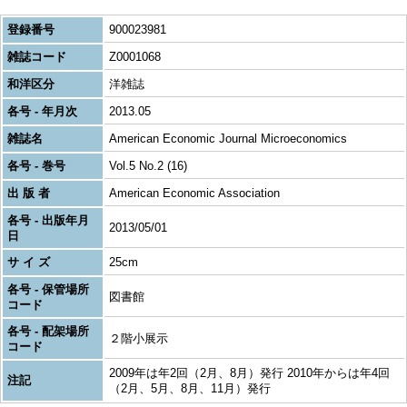
登録番号
900023981
雑誌コード
Z0001068
和洋区分
洋雑誌
各号 - 年月次
2013.05
雑誌名
American Economic Journal Microeconomics
各号 - 巻号
Vol.5 No.2 (16)
出 版 者
American Economic Association
各号 - 出版年月
2013/05/01
日
サ イ ズ
25cm
各号 - 保管場所
図書館
コード
各号 - 配架場所
２階小展示
コード
2009年は年2回（2月、8月）発行 2010年からは年4回
注記
（2月、5月、8月、11月）発行