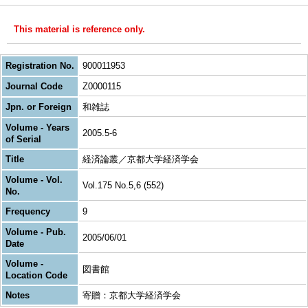
This material is reference only.
Registration No.
900011953
Journal Code
Z0000115
Jpn. or Foreign
和雑誌
Volume - Years
2005.5-6
of Serial
Title
経済論叢／京都大学経済学会
Volume - Vol.
Vol.175 No.5,6 (552)
No.
Frequency
9
Volume - Pub.
2005/06/01
Date
Volume -
図書館
Location Code
Notes
寄贈：京都大学経済学会