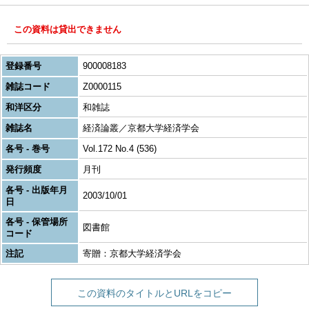
この資料は貸出できません
登録番号
900008183
雑誌コード
Z0000115
和洋区分
和雑誌
雑誌名
経済論叢／京都大学経済学会
各号 - 巻号
Vol.172 No.4 (536)
発行頻度
月刊
各号 - 出版年月
2003/10/01
日
各号 - 保管場所
図書館
コード
注記
寄贈：京都大学経済学会
この資料のタイトルとURLをコピー