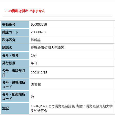
この資料は貸出できません
登録番号
900003539
雑誌コード
Z0000678
和洋区分
和雑誌
雑誌名
長野経済短期大学論叢
各号 - 巻号
(39)
発行頻度
年刊
各号 - 出版年月
2001/12/15
日
各号 - 保管場所
図書館
コード
各号 - 配架場所
67
コード
13-16,23-36まで長野経済論集 寄贈：長野経済短期大学
注記
学術研究会