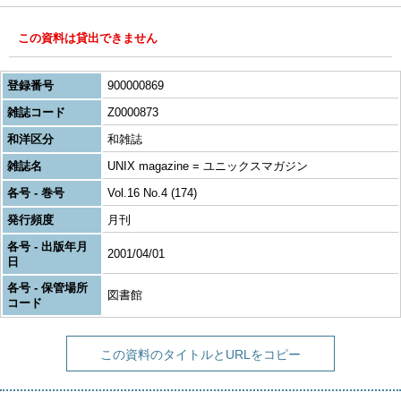
この資料は貸出できません
登録番号
900000869
雑誌コード
Z0000873
和洋区分
和雑誌
雑誌名
UNIX magazine = ユニックスマガジン
各号 - 巻号
Vol.16 No.4 (174)
発行頻度
月刊
各号 - 出版年月
2001/04/01
日
各号 - 保管場所
図書館
コード
この資料のタイトルとURLをコピー