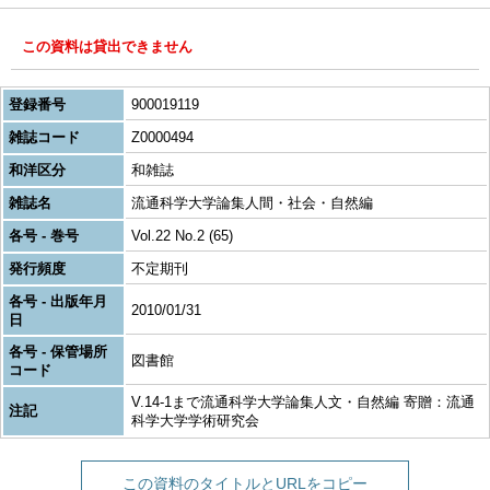
この資料は貸出できません
登録番号
900019119
雑誌コード
Z0000494
和洋区分
和雑誌
雑誌名
流通科学大学論集人間・社会・自然編
各号 - 巻号
Vol.22 No.2 (65)
発行頻度
不定期刊
各号 - 出版年月
2010/01/31
日
各号 - 保管場所
図書館
コード
V.14-1まで流通科学大学論集人文・自然編 寄贈：流通
注記
科学大学学術研究会
この資料のタイトルとURLをコピー