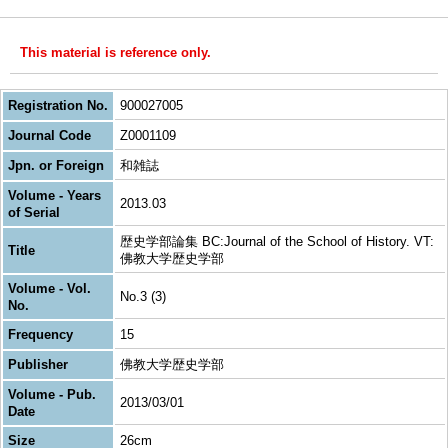
This material is reference only.
Registration No.
900027005
Journal Code
Z0001109
Jpn. or Foreign
和雑誌
Volume - Years
2013.03
of Serial
歴史学部論集 BC:Journal of the School of History. VT:
Title
佛教大学歴史学部
Volume - Vol.
No.3 (3)
No.
Frequency
15
Publisher
佛教大学歴史学部
Volume - Pub.
2013/03/01
Date
Size
26cm