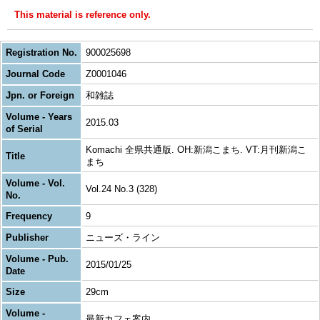
This material is reference only.
Registration No.
900025698
Journal Code
Z0001046
Jpn. or Foreign
和雑誌
Volume - Years
2015.03
of Serial
Komachi 全県共通版. OH:新潟こまち. VT:月刊新潟こ
Title
まち
Volume - Vol.
Vol.24 No.3 (328)
No.
Frequency
9
Publisher
ニューズ・ライン
Volume - Pub.
2015/01/25
Date
Size
29cm
Volume -
最新カフェ案内