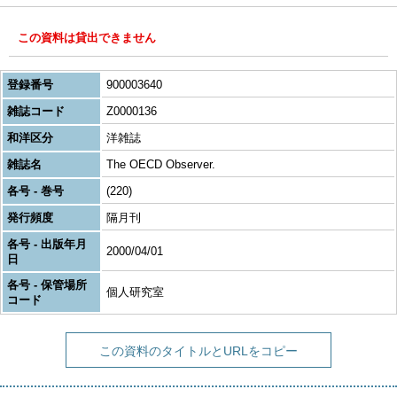
この資料は貸出できません
登録番号
900003640
雑誌コード
Z0000136
和洋区分
洋雑誌
雑誌名
The OECD Observer.
各号 - 巻号
(220)
発行頻度
隔月刊
各号 - 出版年月
2000/04/01
日
各号 - 保管場所
個人研究室
コード
この資料のタイトルとURLをコピー