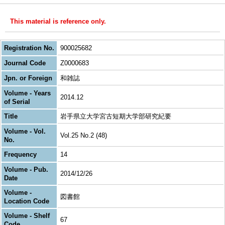
This material is reference only.
Registration No.
900025682
Journal Code
Z0000683
Jpn. or Foreign
和雑誌
Volume - Years
2014.12
of Serial
Title
岩手県立大学宮古短期大学部研究紀要
Volume - Vol.
Vol.25 No.2 (48)
No.
Frequency
14
Volume - Pub.
2014/12/26
Date
Volume -
図書館
Location Code
Volume - Shelf
67
Code