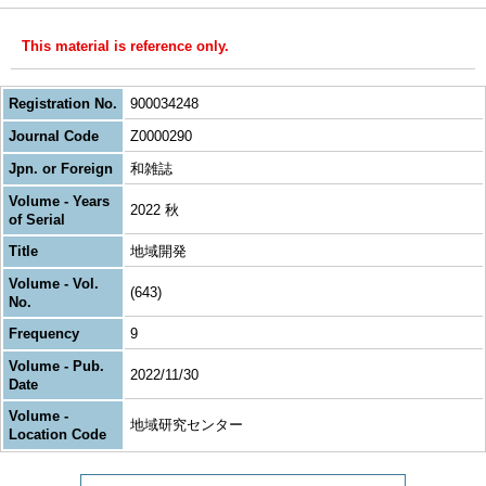
This material is reference only.
Registration No.
900034248
Journal Code
Z0000290
Jpn. or Foreign
和雑誌
Volume - Years
2022 秋
of Serial
Title
地域開発
Volume - Vol.
(643)
No.
Frequency
9
Volume - Pub.
2022/11/30
Date
Volume -
地域研究センター
Location Code