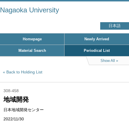
Nagaoka University
日本語
Homepage
Newly Arrived
Material Search
Periodical List
Show All
Back to Holding List
308-458
地域開発
日本地域開発センター
2022/11/30