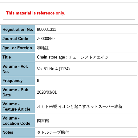
This material is reference only.
Registration No.
900031311
Journal Code
Z0000859
Jpn. or Foreign
和雑誌
Title
Chain store age : チェーンストアエイジ
Volume - Vol.
Vol.51 No.4 (1174)
No.
Frequency
8
Volume - Pub.
2020/03/01
Date
Volume -
オカド来襲 イオンと起こすネットスーパー維新
Feature Article
Volume -
図書館
Location Code
Notes
タトルテープ貼付