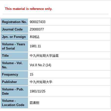
This material is reference only.
Registration No.
900027433
Journal Code
Z0000377
Jpn. or Foreign
和雑誌
Volume - Years
1981.11
of Serial
Title
中九州短期大学論叢
Volume - Vol.
Vol.8 No.2 (14)
No.
Frequency
15
Publisher
中九州短期大学
Volume - Pub.
1981/11/25
Date
Volume -
図書館
Location Code