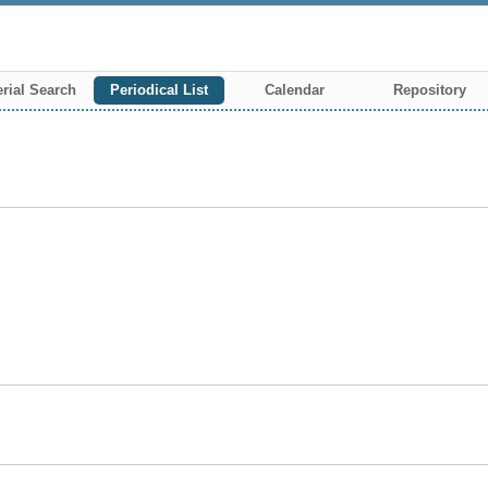
rial Search
Periodical List
Calendar
Repository