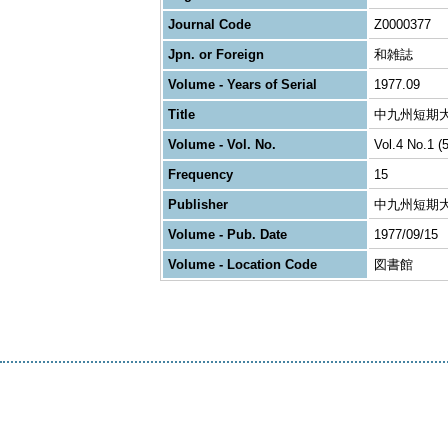
Journal Code
Z0000377
Jpn. or Foreign
和雑誌
Volume - Years of Serial
1977.09
Title
中九州短期
Volume - Vol. No.
Vol.4 No.1 (5
Frequency
15
Publisher
中九州短期
Volume - Pub. Date
1977/09/15
Volume - Location Code
図書館