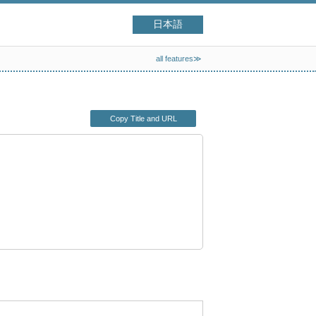
日本語
all features≫
Copy Title and URL