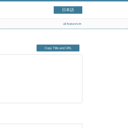
日本語
all features≫
Copy Title and URL