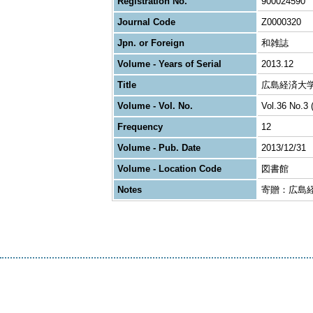
Registration No.
900024590
Journal Code
Z0000320
Jpn. or Foreign
和雑誌
Volume - Years of Serial
2013.12
Title
広島経済大
Volume - Vol. No.
Vol.36 No.3 
Frequency
12
Volume - Pub. Date
2013/12/31
Volume - Location Code
図書館
Notes
寄贈：広島