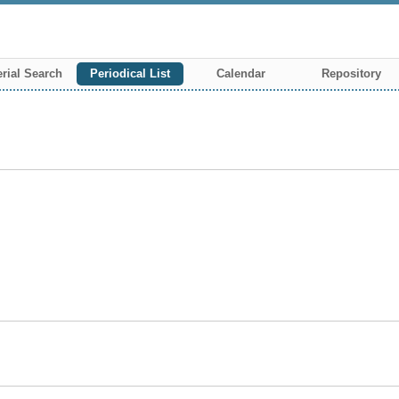
rial Search
Periodical List
Calendar
Repository