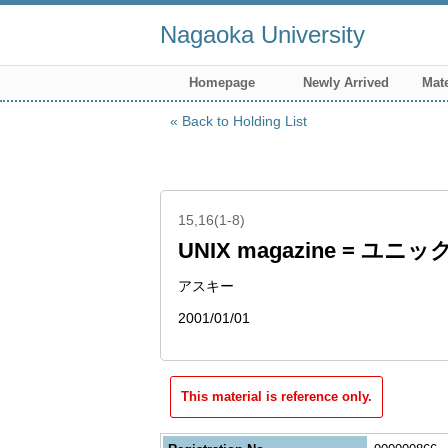
Nagaoka University
Homepage
Newly Arrived
Mate
Back to Holding List
15,16(1-8)
UNIX magazine = ユ
アスキー
2001/01/01
This material is reference only.