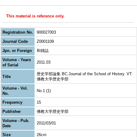
This material is reference only.
Registration No.
900027003
Journal Code
Z0001109
Jpn. or Foreign
和雑誌
Volume - Years
2011.03
of Serial
歴史学部論集 BC:Journal of the School of History. VT:
Title
佛教大学歴史学部
Volume - Vol.
No.1 (1)
No.
Frequency
15
Publisher
佛教大学歴史学部
Volume - Pub.
2011/03/01
Date
Size
26cm