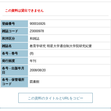
この資料は貸出できません
登録番号
900016926
雑誌コード
Z0000978
和洋区分
和雑誌
雑誌名
教育学研究 明星大学通信制大学院研究紀要
各号 - 巻号
(8)
発行頻度
年刊
各号 - 出版年月
2008/08/20
日
各号 - 保管場所
図書館
コード
この資料のタイトルとURLをコピー