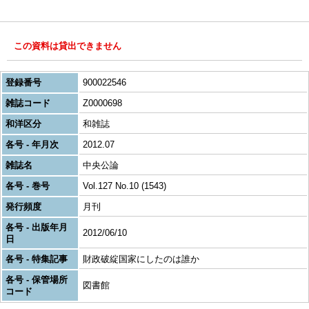
この資料は貸出できません
登録番号
900022546
雑誌コード
Z0000698
和洋区分
和雑誌
各号 - 年月次
2012.07
雑誌名
中央公論
各号 - 巻号
Vol.127 No.10 (1543)
発行頻度
月刊
各号 - 出版年月
2012/06/10
日
各号 - 特集記事
財政破綻国家にしたのは誰か
各号 - 保管場所
図書館
コード