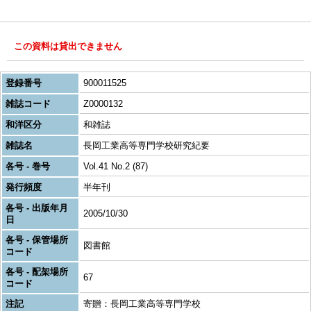
この資料は貸出できません
登録番号
900011525
雑誌コード
Z0000132
和洋区分
和雑誌
雑誌名
長岡工業高等専門学校研究紀要
各号 - 巻号
Vol.41 No.2 (87)
発行頻度
半年刊
各号 - 出版年月
2005/10/30
日
各号 - 保管場所
図書館
コード
各号 - 配架場所
67
コード
注記
寄贈：長岡工業高等専門学校