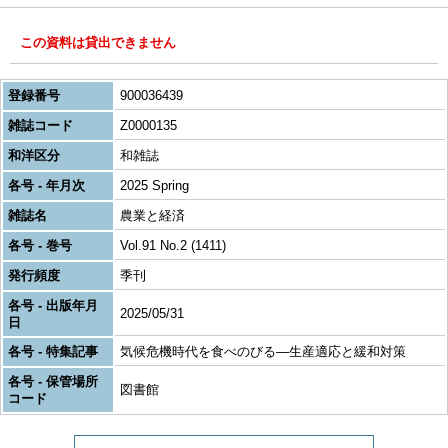
この資料は貸出できません
登録番号
900036439
雑誌コード
Z0000135
和洋区分
和雑誌
各号 - 年月次
2025 Spring
雑誌名
農業と経済
各号 - 巻号
Vol.91 No.2 (1411)
発行頻度
季刊
各号 - 出版年月
2025/05/31
日
各号 - 特集記事
気候危機時代を食べのびる―生産適応と緩和対策
各号 - 保管場所
図書館
コード