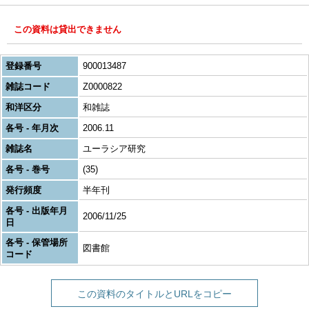
この資料は貸出できません
登録番号
900013487
雑誌コード
Z0000822
和洋区分
和雑誌
各号 - 年月次
2006.11
雑誌名
ユーラシア研究
各号 - 巻号
(35)
発行頻度
半年刊
各号 - 出版年月
2006/11/25
日
各号 - 保管場所
図書館
コード
この資料のタイトルとURLをコピー