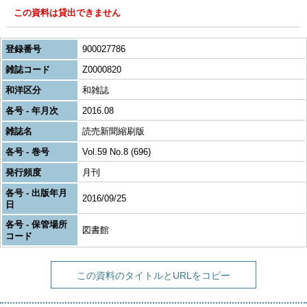
この資料は貸出できません
登録番号
900027786
雑誌コード
Z0000820
和洋区分
和雑誌
各号 - 年月次
2016.08
雑誌名
読売新聞縮刷版
各号 - 巻号
Vol.59 No.8 (696)
発行頻度
月刊
各号 - 出版年月
2016/09/25
日
各号 - 保管場所
図書館
コード
この資料のタイトルとURLをコピー