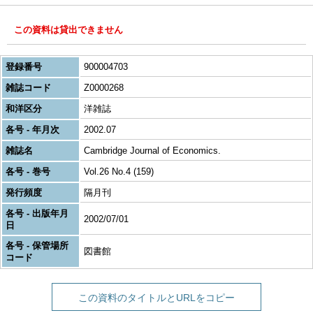
この資料は貸出できません
登録番号
900004703
雑誌コード
Z0000268
和洋区分
洋雑誌
各号 - 年月次
2002.07
雑誌名
Cambridge Journal of Economics.
各号 - 巻号
Vol.26 No.4 (159)
発行頻度
隔月刊
各号 - 出版年月
2002/07/01
日
各号 - 保管場所
図書館
コード
この資料のタイトルとURLをコピー