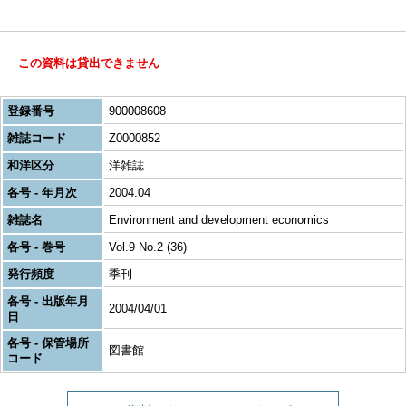
この資料は貸出できません
登録番号
900008608
雑誌コード
Z0000852
和洋区分
洋雑誌
各号 - 年月次
2004.04
雑誌名
Environment and development economics
各号 - 巻号
Vol.9 No.2 (36)
発行頻度
季刊
各号 - 出版年月
2004/04/01
日
各号 - 保管場所
図書館
コード