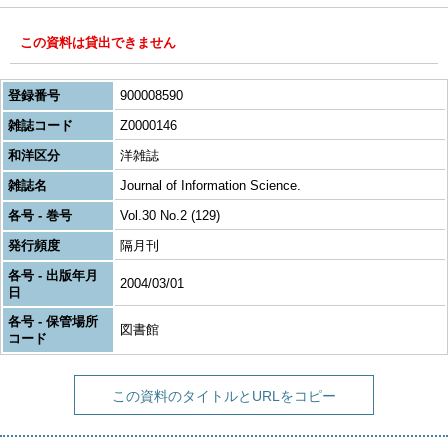
この資料は貸出できません
登録番号
900008590
雑誌コード
Z0000146
和洋区分
洋雑誌
雑誌名
Journal of Information Science.
各号 - 巻号
Vol.30 No.2 (129)
発行頻度
隔月刊
各号 - 出版年月
2004/03/01
日
各号 - 保管場所
図書館
コード
この資料のタイトルとURLをコピー