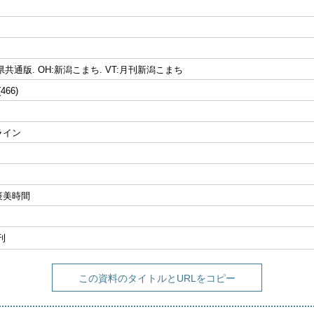
 全県共通版. OH:新潟こまち. VT:月刊新潟こまち
(466)
ライン
褒美時間
刊
この資料のタイトルとURLをコピー