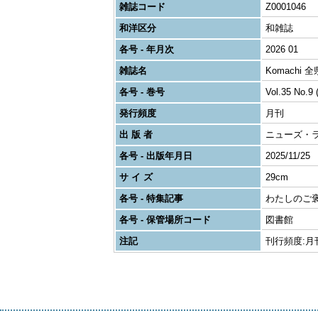
雑誌コード
Z0001046
和洋区分
和雑誌
各号 - 年月次
2026 01
雑誌名
Komachi
各号 - 巻号
Vol.35 No.9 
発行頻度
月刊
出 版 者
ニューズ・
各号 - 出版年月日
2025/11/25
サ イ ズ
29cm
各号 - 特集記事
わたしのご
各号 - 保管場所コード
図書館
注記
刊行頻度:月