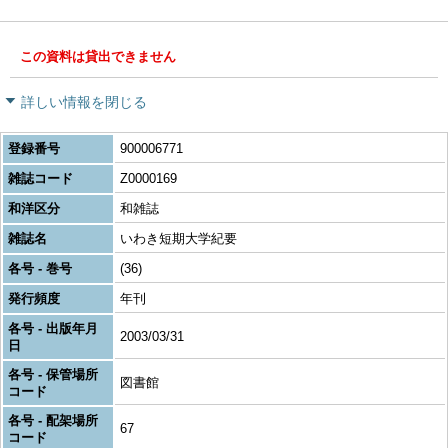
この資料は貸出できません
詳しい情報を閉じる
登録番号
900006771
雑誌コード
Z0000169
和洋区分
和雑誌
雑誌名
いわき短期大学紀要
各号 - 巻号
(36)
発行頻度
年刊
各号 - 出版年月
2003/03/31
日
各号 - 保管場所
図書館
コード
各号 - 配架場所
67
コード