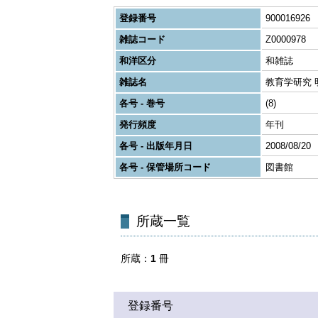
登録番号
900016926
雑誌コード
Z0000978
和洋区分
和雑誌
雑誌名
教育学研究
各号 - 巻号
(8)
発行頻度
年刊
各号 - 出版年月日
2008/08/20
各号 - 保管場所コード
図書館
所蔵一覧
所蔵
1
冊
登録番号