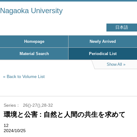
Nagaoka University
日本語
Homepage
Newly Arrived
Material Search
Periodical List
Show All
Back to Volume List
Series
26()-27(),28-32
環境と公害 : 自然と人間の共生を求めて
12
2024/10/25