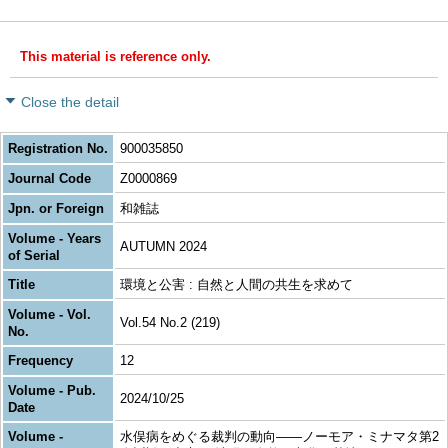
This material is reference only.
Close the detail
Registration No.
900035850
Journal Code
Z0000869
Jpn. or Foreign
和雑誌
Volume - Years
AUTUMN 2024
of Serial
Title
環境と公害 : 自然と人間の共生を求めて
Volume - Vol.
Vol.54 No.2 (219)
No.
Frequency
12
Volume - Pub.
2024/10/25
Date
Volume -
水俣病をめぐる裁判の動向―—ノーモア・ミナマタ第2