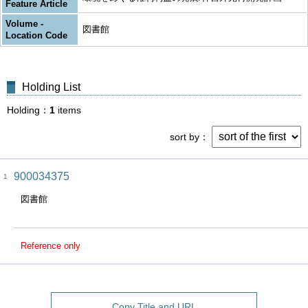
Feature Article
Volume -
図書館
Location Code
Holding List
Holding
1
items
sort by
900034375
1
図書館
Reference only
Copy Title and URL