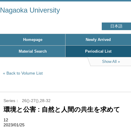
Nagaoka University
日本語
Homepage
Newly Arrived
Material Search
Periodical List
Show All
Back to Volume List
Series
26()-27(),28-32
環境と公害 : 自然と人間の共生を求めて
12
2023/01/25