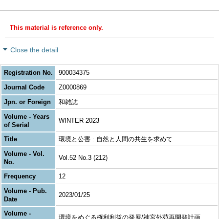
This material is reference only.
Close the detail
Registration No.
900034375
Journal Code
Z0000869
Jpn. or Foreign
和雑誌
Volume - Years
WINTER 2023
of Serial
Title
環境と公害 : 自然と人間の共生を求めて
Volume - Vol.
Vol.52 No.3 (212)
No.
Frequency
12
Volume - Pub.
2023/01/25
Date
Volume -
環境をめぐる権利利益の発展/神宮外苑再開発計画