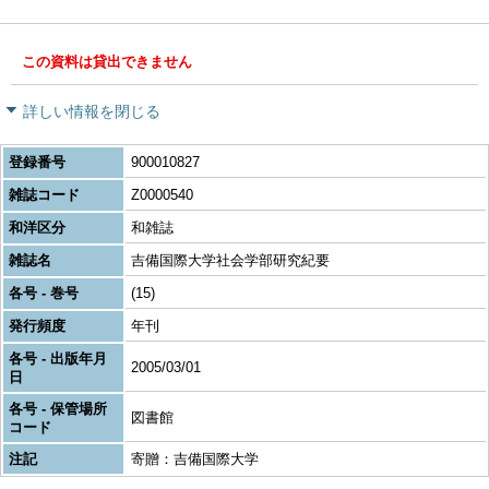
この資料は貸出できません
詳しい情報を閉じる
登録番号
900010827
雑誌コード
Z0000540
和洋区分
和雑誌
雑誌名
吉備国際大学社会学部研究紀要
各号 - 巻号
(15)
発行頻度
年刊
各号 - 出版年月
2005/03/01
日
各号 - 保管場所
図書館
コード
注記
寄贈：吉備国際大学