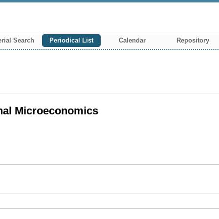
rial Search
Periodical List
Calendar
Repository
nal Microeconomics