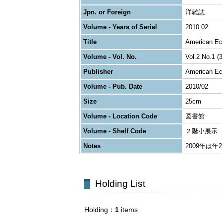
Jpn. or Foreign
洋雑誌
Volume - Years of Serial
2010.02
Title
American Ec
Volume - Vol. No.
Vol.2 No.1 (3
Publisher
American Ec
Volume - Pub. Date
2010/02
Size
25cm
Volume - Location Code
図書館
Volume - Shelf Code
２階小展示
Notes
2009年は
Holding List
Holding
1
items