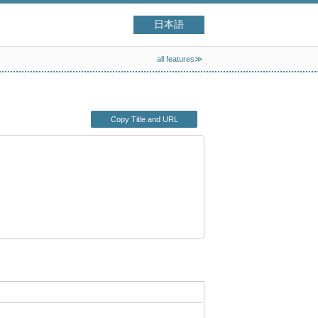
日本語
all features≫
Copy Title and URL