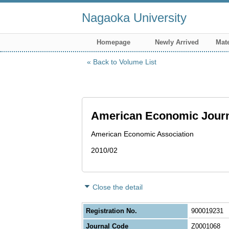
Nagaoka University
Homepage
Newly Arrived
Mate
Back to Volume List
American Economic Jour
American Economic Association
2010/02
Close the detail
Registration No.
900019231
Journal Code
Z0001068