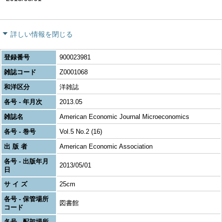
詳しい情報を閉じる
登録番号
900023981
雑誌コード
Z0001068
和洋区分
洋雑誌
各号 - 年月次
2013.05
雑誌名
American Economic Journal Microeconomics
各号 - 巻号
Vol.5 No.2 (16)
出 版 者
American Economic Association
各号 - 出版年月
2013/05/01
日
サ イ ズ
25cm
各号 - 保管場所
図書館
コード
各号 - 配架場所