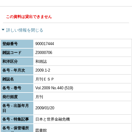
この資料は貸出できません
詳しい情報を閉じる
登録番号
900017444
雑誌コード
Z0000706
和洋区分
和雑誌
各号 - 年月次
2009.1-2
雑誌名
月刊ＥＳＰ
各号 - 巻号
Vol.2009 No.440 (519)
発行頻度
月刊
各号 - 出版年月
2009/01/20
日
各号 - 特集記事
日本と世界金融危機
各号 - 保管場所
図書館