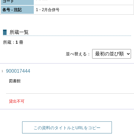
コード
各号 - 注記
1・2月合併号
所蔵一覧
所蔵
1
冊
並べ替える
900017444
1
図書館
貸出不可
この資料のタイトルとURLをコピー