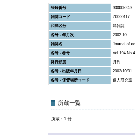
登録番号
900005249
雑誌コード
Z0000117
和洋区分
洋雑誌
各号 - 年月次
2002.10
雑誌名
Journal of a
各号 - 巻号
Vol.194 No.4
発行頻度
月刊
各号 - 出版年月日
2002/10/01
各号 - 保管場所コード
個人研究室
所蔵一覧
所蔵
1
冊