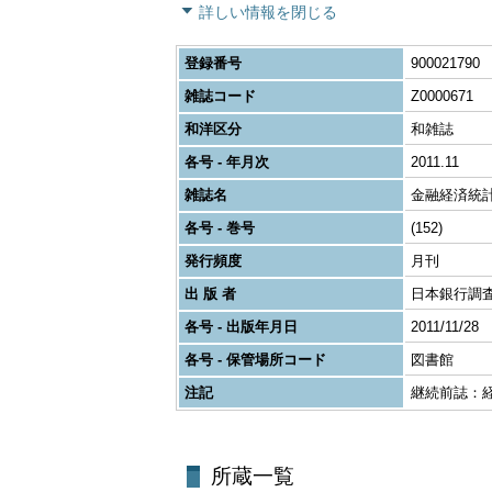
詳しい情報を閉じる
登録番号
900021790
雑誌コード
Z0000671
和洋区分
和雑誌
各号 - 年月次
2011.11
雑誌名
金融経済統
各号 - 巻号
(152)
発行頻度
月刊
出 版 者
日本銀行調
各号 - 出版年月日
2011/11/28
各号 - 保管場所コード
図書館
注記
継続前誌：経済統
所蔵一覧