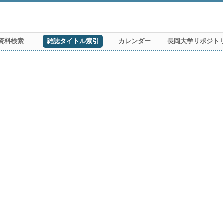
資料検索
雑誌タイトル索引
カレンダー
長岡大学リポジト
)