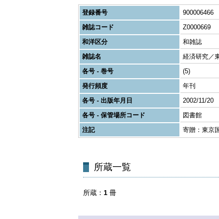
登録番号
900006466
雑誌コード
Z0000669
和洋区分
和雑誌
雑誌名
経済研究／
各号 - 巻号
(5)
発行頻度
年刊
各号 - 出版年月日
2002/11/20
各号 - 保管場所コード
図書館
注記
寄贈：東京
所蔵一覧
所蔵
1
冊